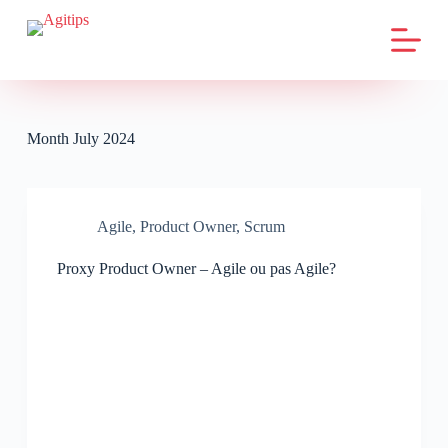
S
k
i
p
t
o
c
Month
July 2024
o
n
t
e
n
Agile
,
Product Owner
,
Scrum
t
Proxy Product Owner – Agile ou pas Agile?