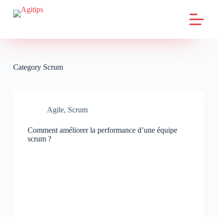
S
k
i
p
t
o
c
Category
Scrum
o
n
t
e
n
Agile
,
Scrum
t
Comment améliorer la performance d’une équipe
scrum ?