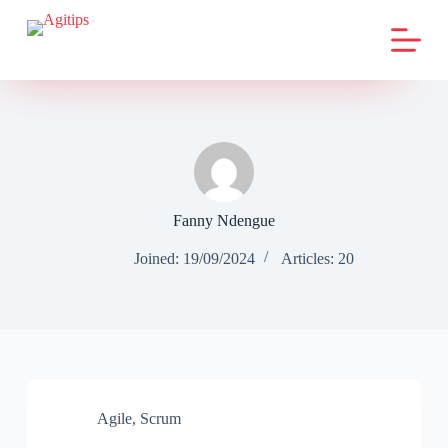
S
k
i
p
t
o
c
o
n
t
e
n
Fanny Ndengue
t
Joined: 19/09/2024
Articles: 20
Agile
,
Scrum